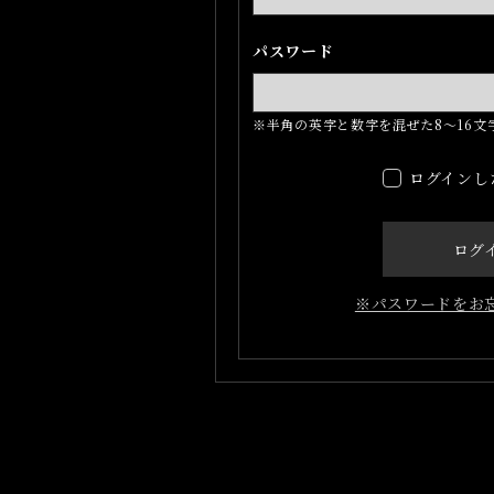
パスワード
※半角の英字と数字を混ぜた8～16文
ログインし
ログ
※パスワードをお